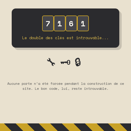
7
1
6
1
Le double des clés est introuvable...
🔧
🔒
🗝️
Aucune porte n'a été forcée pendant la construction de ce
site. Le bon code, lui, reste introuvable.